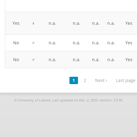
Yes
♀
n.a.
n.a.
n.a.
n.a.
Yes
No
♂
n.a.
n.a.
n.a.
n.a.
Yes
No
♂
n.a.
n.a.
n.a.
n.a.
Yes
1
2
Next ›
Last page 
© University of Lübeck. Last updated on
Dec. 2, 2020. Version: 3.5.95