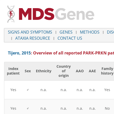
SIGNS AND SYMPTOMS
GENES
METHODS
DIS
ATAXIA RESOURCE
CONTACT US
Tijero, 2015
: Overview of all reported
PARK-PRKN
pat
Country
Index
Family
Sex
Ethnicity
of
AAO
AAE
patient
history
origin
Yes
♂
n.a.
n.a.
n.a.
n.a.
Yes
Yes
♂
n.a.
n.a.
n.a.
n.a.
No