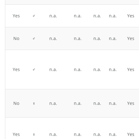
Yes
♂
n.a.
n.a.
n.a.
n.a.
Yes
No
♂
n.a.
n.a.
n.a.
n.a.
Yes
Yes
♂
n.a.
n.a.
n.a.
n.a.
Yes
No
♀
n.a.
n.a.
n.a.
n.a.
Yes
Yes
♀
n.a.
n.a.
n.a.
n.a.
Yes