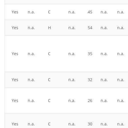
Yes
n.a.
C
n.a.
45
n.a.
n.a.
Yes
n.a.
H
n.a.
54
n.a.
n.a.
Yes
n.a.
C
n.a.
35
n.a.
n.a.
Yes
n.a.
C
n.a.
32
n.a.
n.a.
Yes
n.a.
C
n.a.
26
n.a.
n.a.
Yes
n.a.
C
n.a.
30
n.a.
n.a.