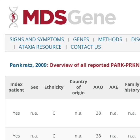
SIGNS AND SYMPTOMS
GENES
METHODS
DIS
ATAXIA RESOURCE
CONTACT US
Pankratz, 2009
: Overview of all reported
PARK-PRKN
Country
Index
Family
Sex
Ethnicity
of
AAO
AAE
patient
history
origin
Yes
n.a.
C
n.a.
38
n.a.
n.a.
Yes
n.a.
C
n.a.
38
n.a.
n.a.