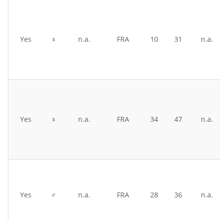
Yes
♀
n.a.
FRA
10
31
n.a.
Yes
♀
n.a.
FRA
34
47
n.a.
Yes
♂
n.a.
FRA
28
36
n.a.