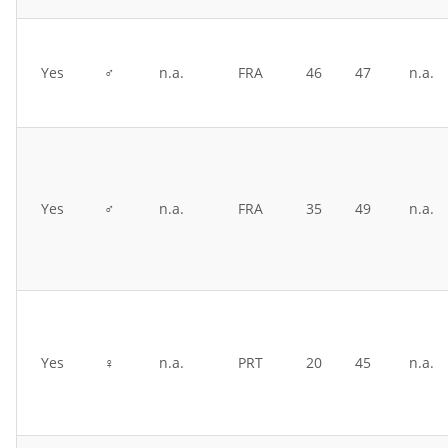
Yes
♂
n.a.
FRA
46
47
n.a.
Yes
♂
n.a.
FRA
35
49
n.a.
Yes
♀
n.a.
PRT
20
45
n.a.