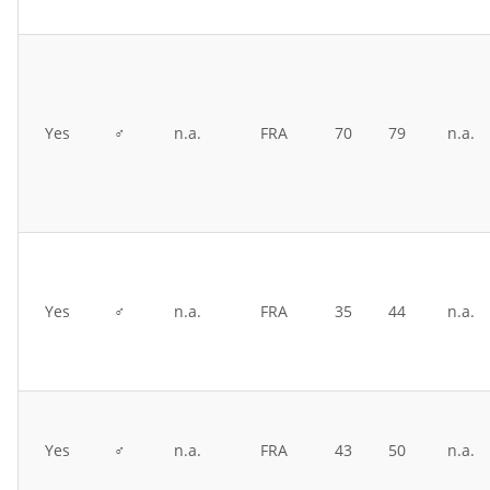
Yes
♂
n.a.
FRA
70
79
n.a.
Yes
♂
n.a.
FRA
35
44
n.a.
Yes
♂
n.a.
FRA
43
50
n.a.