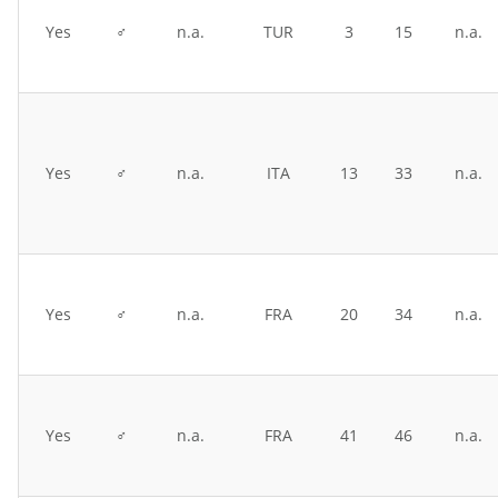
Yes
♂
n.a.
TUR
3
15
n.a.
Yes
♂
n.a.
ITA
13
33
n.a.
Yes
♂
n.a.
FRA
20
34
n.a.
Yes
♂
n.a.
FRA
41
46
n.a.