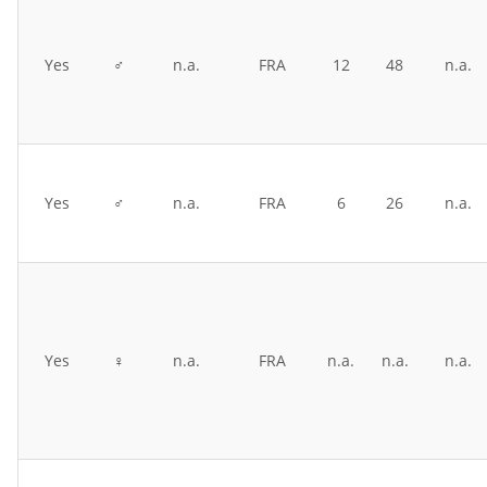
Yes
♂
n.a.
FRA
12
48
n.a.
Yes
♂
n.a.
FRA
6
26
n.a.
Yes
♀
n.a.
FRA
n.a.
n.a.
n.a.