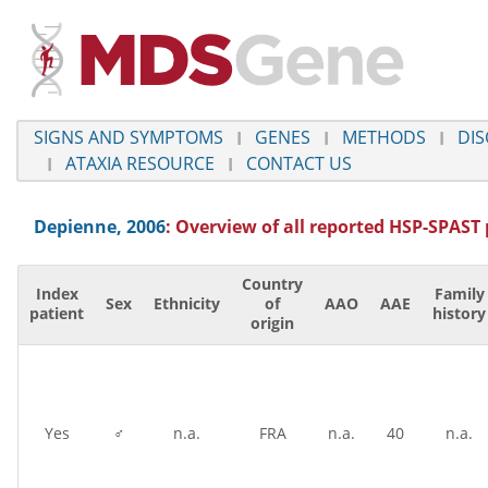
SIGNS AND SYMPTOMS
GENES
METHODS
DIS
ATAXIA RESOURCE
CONTACT US
Depienne, 2006
: Overview of all reported
HSP-SPAST
Country
Index
Family
Sex
Ethnicity
of
AAO
AAE
patient
history
origin
Yes
♂
n.a.
FRA
n.a.
40
n.a.