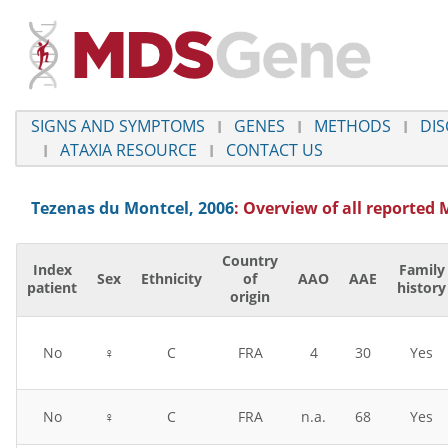
SIGNS AND SYMPTOMS
GENES
METHODS
DIS
ATAXIA RESOURCE
CONTACT US
Tezenas du Montcel, 2006
: Overview of all reported
Country
Index
Family
Sex
Ethnicity
of
AAO
AAE
patient
history
origin
No
♀
C
FRA
4
30
Yes
No
♀
C
FRA
n.a.
68
Yes