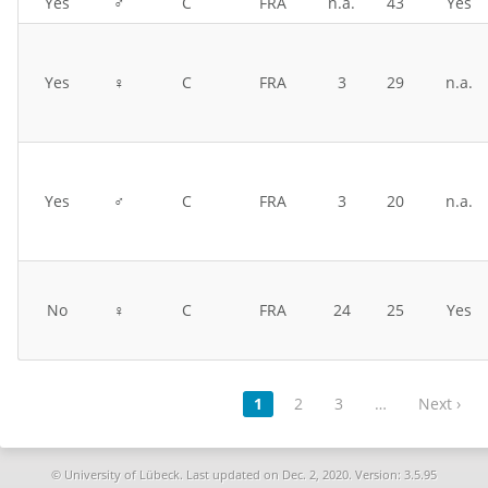
Yes
♂
C
FRA
n.a.
43
Yes
Yes
♀
C
FRA
3
29
n.a.
Yes
♂
C
FRA
3
20
n.a.
No
♀
C
FRA
24
25
Yes
1
2
3
…
Next ›
© University of Lübeck. Last updated on
Dec. 2, 2020. Version: 3.5.95