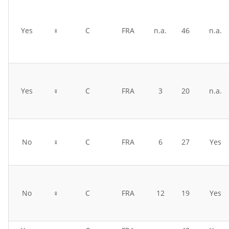
Yes
♀
C
FRA
n.a.
46
n.a.
Yes
♀
C
FRA
3
20
n.a.
No
♀
C
FRA
6
27
Yes
No
♀
C
FRA
12
19
Yes